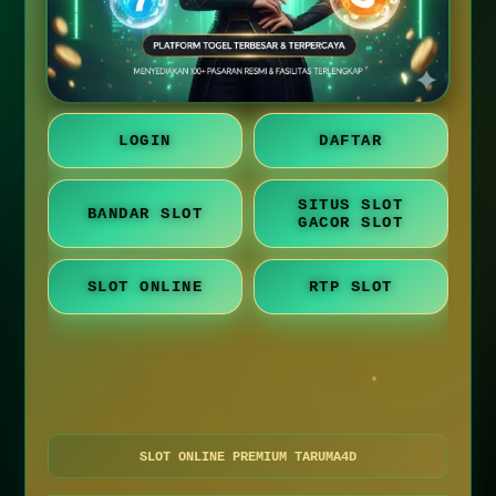
LOGIN
DAFTAR
SITUS SLOT
BANDAR SLOT
GACOR SLOT
SLOT ONLINE
RTP SLOT
SLOT ONLINE PREMIUM TARUMA4D